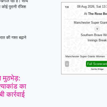
 खंगाल रही है। साथ
 कोई पुरानी रंजिश
08 Aug 2026, Sat 14:00 GMT
08 Aug 2026, Sat 13
LIVE
T20
At
NPR College Ground
At
The Rose Bo
SKM Salem Spartans
Manchester Super Gia
v
v
Trichy Grand Cholas
Southern Brave 
रात की गश्त बढ़ाने
SKM Salem Spartans opt to bat
Innings Break
Salem Spartans
49/0 (4.4)
Manchester Super Giants Women
Full Scorecard
»
«
Full Scorecar
Get this Widget
Get this Widget
 मुठभेड़:
त्याकांड का
ी कार्रवाई