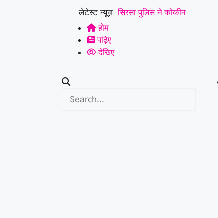
लेटेस्ट न्यूज़
सिरसा पुलिस ने कोकीन
होम
सप्लाई करने वाले आरोपी
पढ़िए
को प्रोडक्शन वारंट पर
देखिए
लिया रिमांड, नेटवर्क की
जांच तेज
|
करनाल में
पुलिस मुठभेड़: बीरू वाल्मीकि
हत्याकांड का आरोपी ढेर,
जवाबी कार्रवाई में हुई मौत
|
सोनीपत: वृद्धाश्रम में बुजुर्ग
कारोबारी की मौत, बेटियों ने
द
अंतिम संस्कार से किया