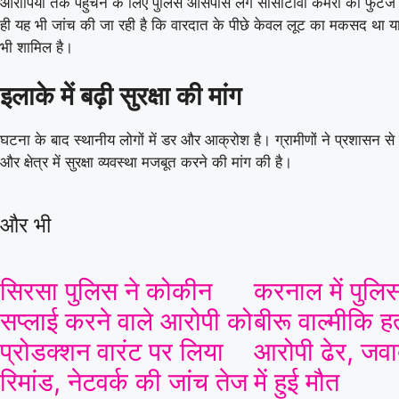
आरोपियों तक पहुंचने के लिए पुलिस आसपास लगे सीसीटीवी कैमरों की फुटेज
ही यह भी जांच की जा रही है कि वारदात के पीछे केवल लूट का मकसद था या
08 Aug 2026, Sat 14:00 GMT
T20
LIVE
T20
भी शामिल है।
At
R.Premadasa Stadium
Galle Gallants
इलाके में बढ़ी सुरक्षा की मांग
v
Jaffna Kings
घटना के बाद स्थानीय लोगों में डर और आक्रोश है। ग्रामीणों ने प्रशासन से 
Jaffna Kings opt to bat
और क्षेत्र में सुरक्षा व्यवस्था मजबूत करने की मांग की है।
Jaffna Kings
62/4 (9)
Skm 
और भी
«
Full Scorecard
»
«
Get this Widget
सिरसा पुलिस ने कोकीन
करनाल में पुलिस
सप्लाई करने वाले आरोपी को
बीरू वाल्मीकि ह
प्रोडक्शन वारंट पर लिया
आरोपी ढेर, जवाब
रिमांड, नेटवर्क की जांच तेज
में हुई मौत