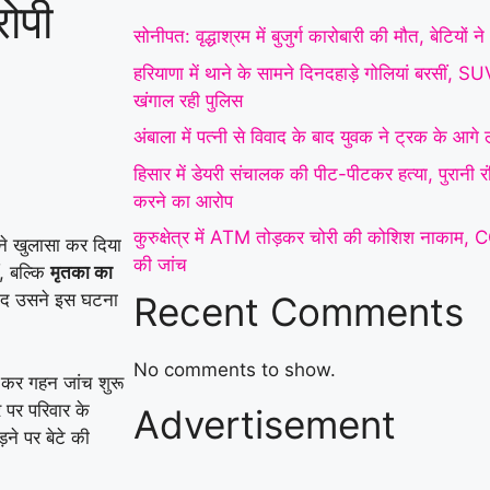
ोपी
में डेयरी संचालक की पीट-
सोनीपत: वृद्धाश्रम में बुजुर्ग कारोबारी की मौत, बेटियों
पीटकर हत्या, पुरानी रंजिश
हरियाणा में थाने के सामने दिनदहाड़े गोलियां बरसीं, 
खंगाल रही पुलिस
में 10 से अधिक लोगों पर
अंबाला में पत्नी से विवाद के बाद युवक ने ट्रक के आग
हमला करने का आरोप
|
हिसार में डेयरी संचालक की पीट-पीटकर हत्या, पुरानी 
कुरुक्षेत्र में ATM तोड़कर
करने का आरोप
कुरुक्षेत्र में ATM तोड़कर चोरी की कोशिश नाकाम, 
चोरी की कोशिश नाकाम,
 ने खुलासा कर दिया
की जांच
ं, बल्कि
मृतका का
CCTV फुटेज के आधार पर
Recent Comments
बाद उसने इस घटना
पुलिस ने शुरू की जांच
|
फरीदाबाद स्कूल में महिला
No comments to show.
ज कर गहन जांच शुरू
 पर परिवार के
Advertisement
शिक्षिका की दिनदहाड़े हत्या,
ने पर बेटे की
32 सेकंड में चाकू से