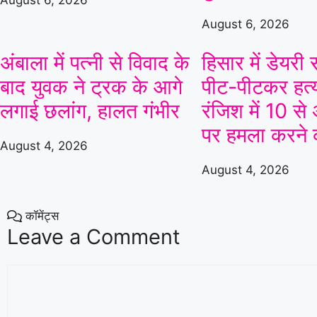
August 6, 2026
06 Aug 2026, Thu 17:30 GMT
T20
T20
At
Lord's
August 6, 2026
London Spirit
अंबाला में पत्नी से विवाद के
हिसार में डेयर
v
बाद युवक ने ट्रक के आगे
पीट-पीटकर हत्य
Mi London
MI London won by 4 wkts
लगाई छलांग, हालत गंभीर
रंजिश में 10 से
पर हमला करने
London Spirit
160/5 (100)
Mi L
August 4, 2026
Mi London
164/6 (94)
Lond
August 4, 2026
«
Full Scorecard
»
«
Get this Widget
कॉमेंट्स
Leave a Comment