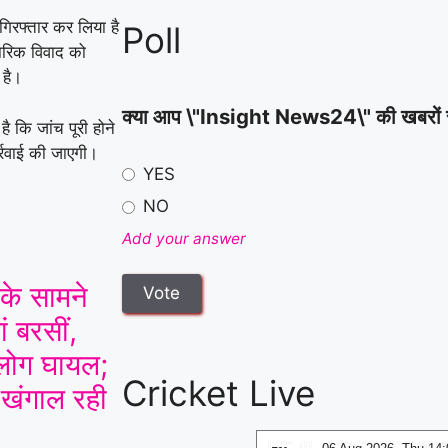
ताबड़तोड़ हमला
|
िरफ्तार कर लिया है
Poll
वारिक विवाद को
 है।
क्या आप \"Insight News24\" की खबरों से स
 कि जांच पूरी होने
्रवाई की जाएगी।
YES
NO
Add your answer
 के सामने
ं बरसीं,
ोग घायल;
Cricket Live
 खंगाल रही