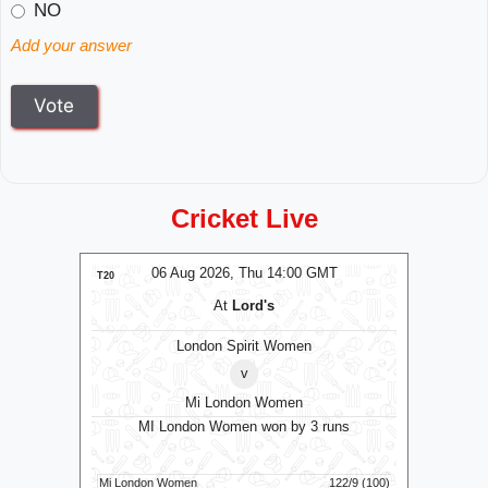
NO
Add your answer
Cricket Live
MT
06 Aug 2026, Thu 14:00 GMT
0
T20
T20
At
Lord's
London Spirit Women
v
Mi London Women
MI London Women won by 3 runs
Vid
160/5 (100)
Mi London Women
122/9 (100)
Vida Kovai 