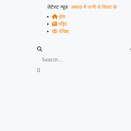
लेटेस्ट न्यूज़
अंबाला में पत्नी से विवाद के
होम
बाद युवक ने ट्रक के आगे
पढ़िए
लगाई छलांग, हालत गंभीर
|
देखिए
हिसार में डेयरी संचालक की
पीट-पीटकर हत्या, पुरानी
रंजिश में 10 से अधिक लोगों
पर हमला करने का आरोप
|
कुरुक्षेत्र में ATM तोड़कर
चोरी की कोशिश नाकाम,
CCTV फुटेज के आधार पर
द
पुलिस ने शुरू की जांच
|