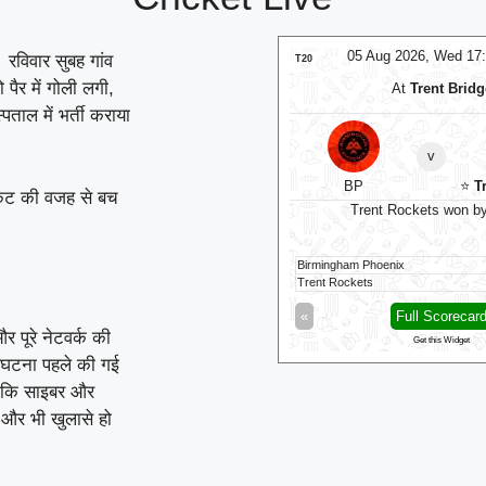
06 Aug 2026, Thu 14:00 GMT
05 Aug 2026, Wed 17
 रविवार सुबह गांव
LIVE
T20
 पैर में गोली लगी,
At
NPR College Ground
At
Trent Bridg
ताल में भर्ती कराया
SKM Salem Spartans
v
v
Vida Kovai Kings
BP
⭐
Tr
ैकेट की वजह से बच
Salem Spartans need 141 runs in 60 balls
Trent Rockets won by
Kovai Kings
194/8 (20)
Birmingham Phoenix
Salem Spartans
54/5 (10)
Trent Rockets
Full Scorecard
»
«
Full Scorecar
र पूरे नेटवर्क की
Get this Widget
Get this Widget
यह घटना पहले की गई
है कि साइबर और
े और भी खुलासे हो