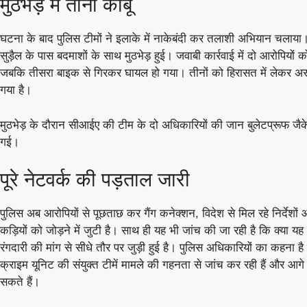
मुठभेड़ में तीनों काबू
06 Aug 2026, Thu 14:00 GMT
घटना के बाद पुलिस टीमों ने इलाके में नाकेबंदी कर तलाशी अभियान चलाया।
T20
LIVE
T20
सुड़ैल के पास बदमाशों के साथ मुठभेड़ हुई। जवाबी कार्रवाई में दो आरोपियों को
At
Lord's
जबकि तीसरा बाइक से गिरकर घायल हो गया। तीनों को हिरासत में लेकर अस्प
London Spirit Women
गया है।
v
Mi London Women
मुठभेड़ के दौरान सीआईए की टीम के दो अधिकारियों की जान बुलेटप्रूफ ज
London Spirit Women need 15 runs in 5 balls
SKM 
गई।
Mi London Women
122/9 (100)
Vida 
पूरे नेटवर्क की पड़ताल जारी
London Spirit Women
108/7 (95)
Skm 
«
Full Scorecard
»
«
पुलिस अब आरोपियों से पूछताछ कर गैंग कनेक्शन, विदेश से मिल रहे निर्देशों औ
Get this Widget
कड़ियों को जोड़ने में जुटी है। साथ ही यह भी जांच की जा रही है कि क्या 
रंगदारी की मांग से सीधे तौर पर जुड़ी हुई है। पुलिस अधिकारियों का कहना 
क्राइम यूनिट की संयुक्त टीमें मामले की गहनता से जांच कर रही हैं और आग
सकते हैं।