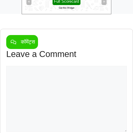
»
«
Full Scorecard
»
«
Get this Widget
कॉमेंट्स
Leave a Comment