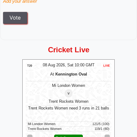
Add your answer
Cricket Live
MT
08 Aug 2026, Sat 10:00 GMT
0
T20
LIVE
T20
At
Kennington Oval
omen
Mi London Women
v
Trent Rockets Women
0 GMT
Trent Rockets Women need 3 runs in 21 balls
Ma
Mi London Women
121/5 (100)
Vida Kovai 
Trent Rockets Women
119/1 (80)
Madurai Pa