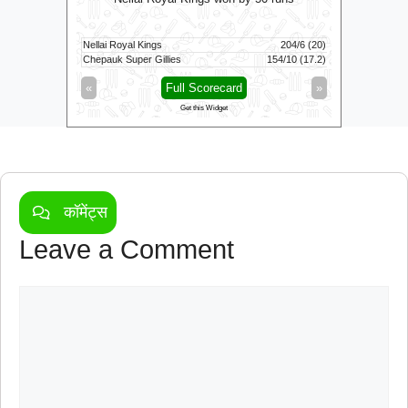
111/6 (100)
Nellai Royal Kings
204/6 (20)
Colombo K
116/3 (83)
Chepauk Super Gillies
154/10 (17.2)
Kandy Roya
»
«
Full Scorecard
»
«
Get this Widget
कॉमेंट्स
Leave a Comment