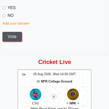
YES
NO
Add your answer
Cricket Live
MT
05 Aug 2026, Wed 14:00 GMT
0
T20
T20
At
NPR College Ground
v
ockets
⭐
CSG
⭐
NRK
⭐
C
ts
Nellai Royal Kings won by 50 runs