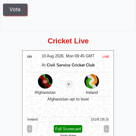
Cricket Live
MT
10 Aug 2026, Mon 09:45 GMT
0
ODI
LIVE
T20
At
Civil Service Cricket Club
A
v
RW
Afghanistan
Ireland
Sa
0 GMT
Afghanistan opt to bowl
Saint Lucia
Ireland
151/8 (35.3)
Antigua An
»
«
Full Scorecard
»
«
Get this Widget