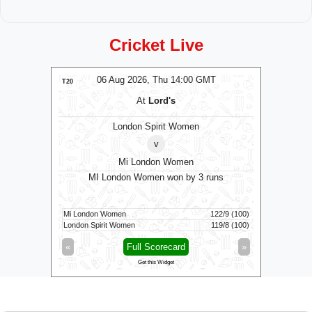
Cricket Live
MT
06 Aug 2026, Thu 14:00 GMT
0
T20
T20
At
Lord's
London Spirit Women
v
Mi London Women
MI London Women won by 3 runs
Vid
160/5 (100)
Mi London Women
122/9 (100)
Vida Kovai 
164/6 (94)
London Spirit Women
119/8 (100)
Skm Salem 
»
«
Full Scorecard
»
«
Get this Widget