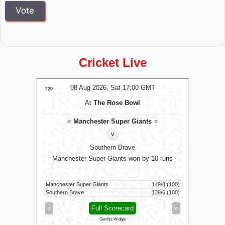
Cricket Live
MT
08 Aug 2026, Sat 17:00 GMT
0
T20
T20
At
The Rose Bowl
⭐
Manchester Super Giants
⭐
v
Southern Brave
KR
⭐
Manchester Super Giants won by 10 runs
G
runs (DLS
109/9 (20)
Manchester Super Giants
149/8 (100)
Jaffna King
94/2 (15)
Southern Brave
139/6 (100)
Galle Galla
»
«
Full Scorecard
»
«
Get this Widget