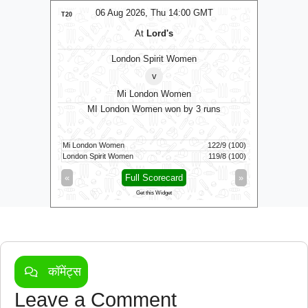
MT
06 Aug 2026, Thu 14:00 GMT
0
T20
T20
At
Lord's
London Spirit Women
v
Mi London Women
MI London Women won by 3 runs
Vid
160/5 (100)
Mi London Women
122/9 (100)
Vida Kovai 
164/6 (94)
London Spirit Women
119/8 (100)
Skm Salem 
»
«
Full Scorecard
»
«
Get this Widget
कॉमेंट्स
Leave a Comment