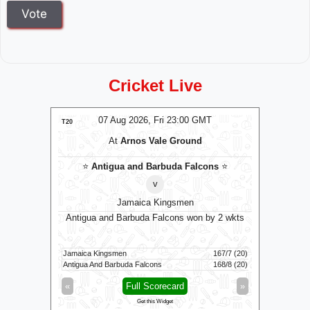
Cricket Live
MT
07 Aug 2026, Fri 23:00 GMT
T20
T20
At
Arnos Vale Ground
⭐
Antigua and Barbuda Falcons
⭐
v
Jamaica Kingsmen
0 GMT
Antigua and Barbuda Falcons won by 2 wkts
Su
Jamaica Kingsmen
167/7 (20)
Sunrisers 
Antigua And Barbuda Falcons
168/8 (20)
Birmingham
»
«
Full Scorecard
»
«
Get this Widget