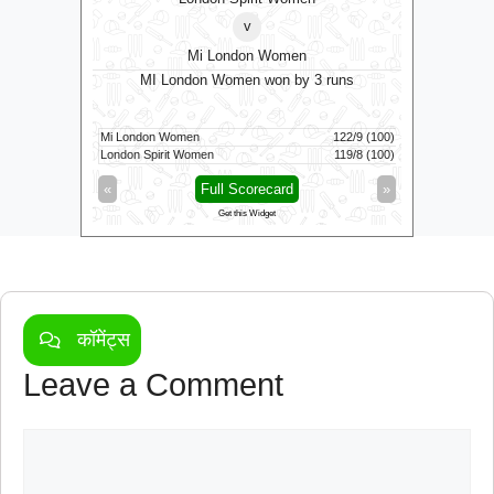
v
Mi London Women
MI London Women won by 3 runs
Vid
160/5 (100)
Mi London Women
122/9 (100)
Vida Kovai 
164/6 (94)
London Spirit Women
119/8 (100)
Skm Salem 
»
«
Full Scorecard
»
«
Get this Widget
कॉमेंट्स
Leave a Comment