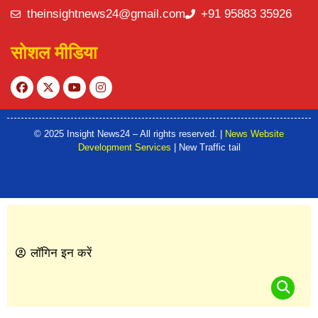
theinsightnews24@gmail.com
+91 95883 35926
सोशल मीडिया
© 2025 Insight News24 – All rights reserved. |
News Website
Development Services
| New Traffic tail
लॉगिन इन करें