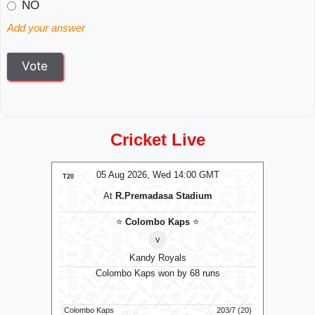
NO
Add your answer
Cricket Live
MT
05 Aug 2026, Wed 14:00 GMT
0
T20
T20
At
R.Premadasa Stadium
⭐
Colombo Kaps
⭐
v
Kandy Royals
RK
⭐
B
Colombo Kaps won by 68 runs
runs
Tren
204/6 (20)
Colombo Kaps
203/7 (20)
Birmingha