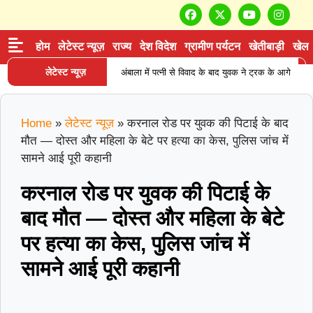
होम
लेटेस्ट न्यूज़
राज्य
देश विदेश
ग्रामीण पर्यटन
खेतीबाड़ी
खेल
लेटेस्ट न्यूज़
अंबाला में पत्नी से विवाद के बाद युवक ने ट्रक के आगे
|
लगाई छलांग, हालत गंभीर
हिसार में डेयरी
Home
»
लेटेस्ट न्यूज़
»
करनाल रोड पर युवक की पिटाई के बाद
संचालक की पीट-पीटकर हत्या, पुरानी रंजिश में 10 से
मौत — दोस्त और महिला के बेटे पर हत्या का केस, पुलिस जांच में
|
सामने आई पूरी कहानी
अधिक लोगों पर हमला करने का आरोप
कुरुक्षेत्र
करनाल रोड पर युवक की पिटाई के
में ATM तोड़कर चोरी की कोशिश नाकाम, CCTV फुटेज के
बाद मौत — दोस्त और महिला के बेटे
|
आधार पर पुलिस ने शुरू की जांच
फरीदाबाद
पर हत्या का केस, पुलिस जांच में
स्कूल में महिला शिक्षिका की दिनदहाड़े हत्या, 32 सेकंड में
सामने आई पूरी कहानी
|
चाकू से ताबड़तोड़ हमला
हिसार के मलापुर गांव में
दर्दनाक घटना: घर की पानी की हौदी में मिले मां और दो