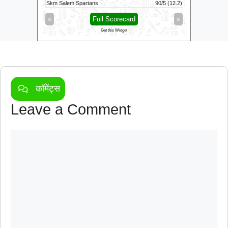
119/8 (100)
Skm Salem Spartans
90/5 (12.2)
Trent Rock
»
«
Full Scorecard
»
«
Get this Widget
कॉमेंट्स
Leave a Comment