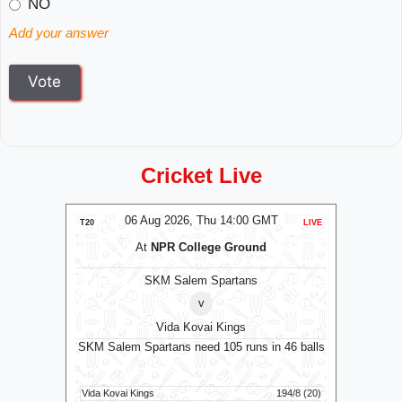
NO
Add your answer
Cricket Live
MT
06 Aug 2026, Thu 14:00 GMT
0
T20
LIVE
T20
At
NPR College Ground
SKM Salem Spartans
v
Vida Kovai Kings
B
runs
SKM Salem Spartans need 105 runs in 46 balls
T
122/9 (100)
Vida Kovai Kings
194/8 (20)
Birmingham