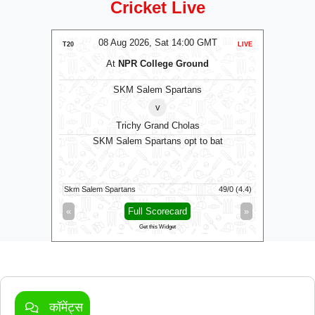
Cricket Live
MT
08 Aug 2026, Sat 14:00 GMT
0
LIVE
T20
LIVE
T20
m
At
NPR College Ground
SKM Salem Spartans
Man
v
Trichy Grand Cholas
SKM Salem Spartans opt to bat
84/5 (12)
Skm Salem Spartans
49/0 (4.4)
Manchester
»
«
Full Scorecard
»
«
Get this Widget
कॉमेंट्स