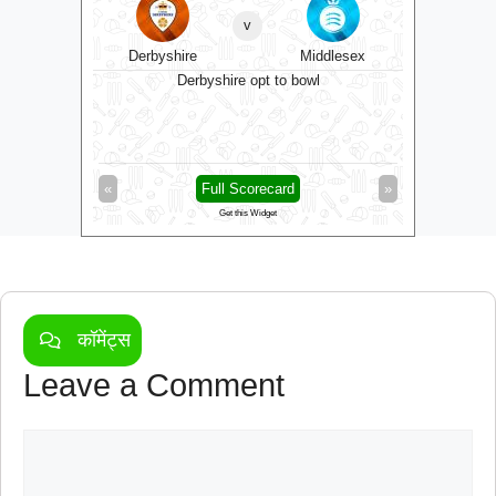
v
Derbyshire
Middlesex
Dur
 bowl
Derbyshire opt to bowl
»
«
Full Scorecard
»
«
Get this Widget
कॉमेंट्स
Leave a Comment