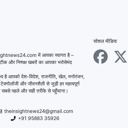
में डेयरी संचालक की पीट-
पीटकर हत्या, पुरानी रंजिश
में 10 से अधिक लोगों पर
हमला करने का आरोप
|
सोशल मीडिया
कुरुक्षेत्र में ATM तोड़कर
ightnews24.com में आपका स्वागत है –
चोरी की कोशिश नाकाम,
सटीक और निष्पक्ष खबरों का आपका भरोसेमंद
CCTV फुटेज के आधार पर
्ष्य है आपको देश-विदेश, राजनीति, खेल, मनोरंजन,
 टेक्नोलॉजी और जीवनशैली से जुड़ी हर महत्वपूर्ण
पुलिस ने शुरू की जांच
|
 सबसे पहले और सही तरीके से पहुँचाना।
फरीदाबाद स्कूल में महिला
शिक्षिका की दिनदहाड़े हत्या,
theinsightnews24@gmail.com
+91 95883 35926
32 सेकंड में चाकू से