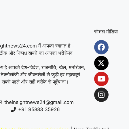
में डेयरी संचालक की पीट-
पीटकर हत्या, पुरानी रंजिश
में 10 से अधिक लोगों पर
सोशल मीडिया
हमला करने का आरोप
|
ightnews24.com में आपका स्वागत है –
कुरुक्षेत्र में ATM तोड़कर
सटीक और निष्पक्ष खबरों का आपका भरोसेमंद
चोरी की कोशिश नाकाम,
्ष्य है आपको देश-विदेश, राजनीति, खेल, मनोरंजन,
CCTV फुटेज के आधार पर
 टेक्नोलॉजी और जीवनशैली से जुड़ी हर महत्वपूर्ण
 सबसे पहले और सही तरीके से पहुँचाना।
पुलिस ने शुरू की जांच
|
फरीदाबाद स्कूल में महिला
theinsightnews24@gmail.com
शिक्षिका की दिनदहाड़े हत्या,
+91 95883 35926
32 सेकंड में चाकू से