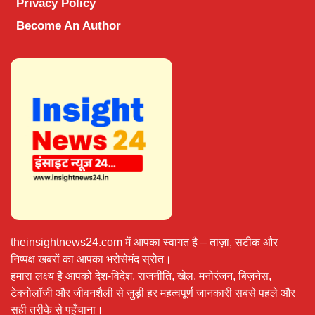
Privacy Policy
Become An Author
theinsightnews24.com में आपका स्वागत है – ताज़ा, सटीक और
निष्पक्ष खबरों का आपका भरोसेमंद स्रोत।
हमारा लक्ष्य है आपको देश-विदेश, राजनीति, खेल, मनोरंजन, बिज़नेस,
टेक्नोलॉजी और जीवनशैली से जुड़ी हर महत्वपूर्ण जानकारी सबसे पहले और
सही तरीके से पहुँचाना।