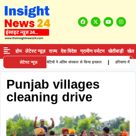
होम
लेटेस्ट न्यूज़
राज्य
देश विदेश
ग्रामीण पर्यटन
खेतीबाड़ी
खेल
|
ाश्रम में बुजुर्ग कारोबारी की मौत, बेटियों ने अंतिम संस्कार से किया इनकार
लेटेस्ट न्यूज़
हरियाणा में था
Punjab villages
cleaning drive