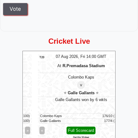
Cricket Live
T
07 Aug 2026, Fri 14:00 GMT
T20
T20
At
R.Premadasa Stadium
Colombo Kaps
v
⭐
Galle Gallants
⭐
D
uns
Galle Gallants won by 6 wkts
Nel
169/7 (100)
Colombo Kaps
176/10 (18.5)
Dindigul D
124/8 (100)
Galle Gallants
177/4 (18.4)
Nellai Roya
»
«
Full Scorecard
»
«
Get this Widget